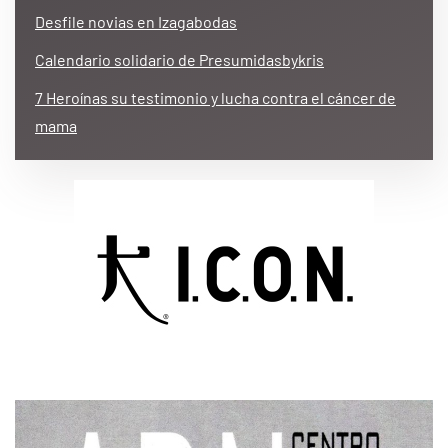
Desfile novias en Izagabodas
Calendario solidario de Presumidasbykris
7 Heroínas su testimonio y lucha contra el cáncer de
mama